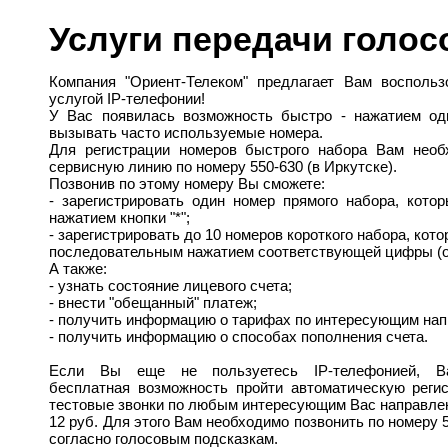
Услуги передачи голо
Компания "Ориент-Телеком" предлагает Вам воспольз
услугой IP-телефонии!
У Вас появилась возможность быстро - нажатием од
вызывать часто используемые номера.
Для регистрации номеров быстрого набора Вам необ
сервисную линию по номеру 550-630 (в Иркутске).
Позвонив по этому номеру Вы сможете:
- зарегистрировать один номер прямого набора, кото
нажатием кнопки "*";
- зарегистрировать до 10 номеров короткого набора, кот
последовательным нажатием соответствующей цифры (от 0
А также:
- узнать состояние лицевого счета;
- внести "обещанный" платеж;
- получить информацию о тарифах по интересующим нап
- получить информацию о способах пополнения счета.
Если Вы еще не пользуетесь IP-телефонией, Ва
бесплатная возможность пройти автоматическую реги
тестовые звонки по любым интересующим Вас направле
12 руб. Для этого Вам необходимо позвонить по номеру 
согласно голосовым подсказкам.