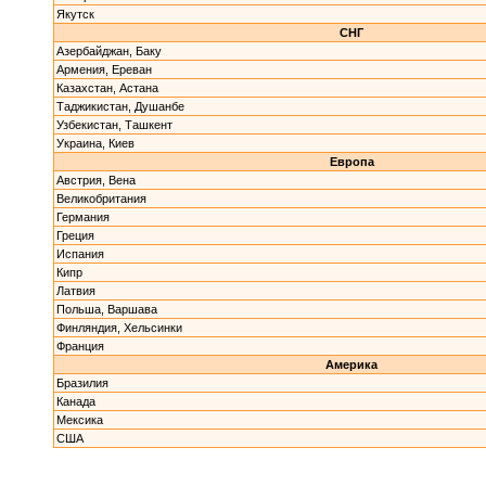
Якутск
СНГ
Азербайджан, Баку
Армения, Ереван
Казахстан, Астана
Таджикистан, Душанбе
Узбекистан, Ташкент
Украина, Киев
Европа
Австрия, Вена
Великобритания
Германия
Греция
Испания
Кипр
Латвия
Польша, Варшава
Финляндия, Хельсинки
Франция
Америка
Бразилия
Канада
Мексика
США